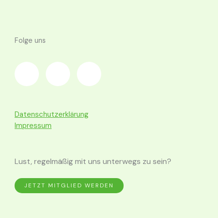
Folge uns
F
I
W
a
n
h
c
s
a
Datenschutzerklärung
e
t
t
Impressum
b
a
s
Lust, regelmäßig mit uns unterwegs zu sein?
o
g
a
JETZT MITGLIED WERDEN
o
r
p