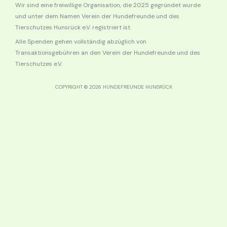
k
a
p
Wir sind eine freiwillige Organisation, die 2025 gegründet wurde
und unter dem Namen Verein der Hundefreunde und des
-
m
Tierschutzes Hunsrück e.V. registriert ist.
Alle Spenden gehen vollständig abzüglich von
f
Transaktionsgebühren an den Verein der Hundefreunde und des
Tierschutzes e.V.
COPYRIGHT © 2026 HUNDEFREUNDE HUNSRÜCK